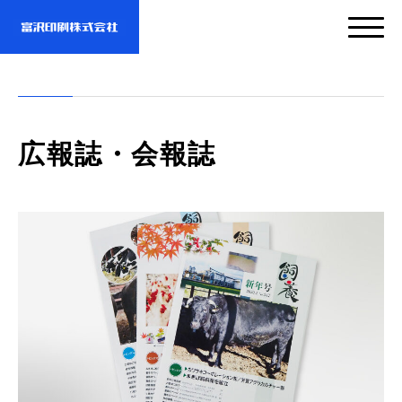
サービス
広報誌・会報誌
企業情報
- サービスTOP
- 映像・動画制作
実績紹介
- 企業情報TOP
- ぎぞらーず
- ごあいさつ
お問い合わせ・資料DL
- 実績紹介TOP
- デザイン
- 会社概要
- すべての実績
わたしたちについて
- お問い合わせTOP