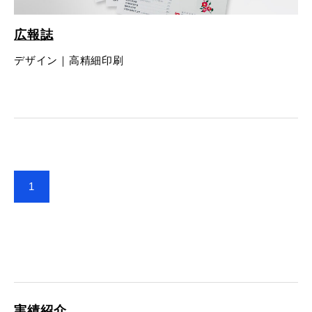
- 販促グッズ
- 設備一覧・沿革
採用情報
- 映像・動画制作
広報誌
- お問い合わせ
- オンデマンド印刷
お知らせ
デザイン｜高精細印刷
- アクセス
- ぎぞらーず
- 工場見学のお問い合わせ
ブログ（印刷マニアック）
- 高精細印刷
- CSR活動
- デザイン
- 採用お問い合わせ
工場見学
- 販促グッズ
蔦重プロジェクト
- 資料ダウンロードTOP
1
個人情報保護方針
- オンデマンド印刷
- ぎぞらーず資料請求
サイトマップ
- 高精細印刷
実績紹介