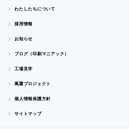
- ぎぞらーず
- ごあいさつ
わたしたちについて
- 実績紹介TOP
- デザイン
採用情報
- 会社概要
- すべての実績
お知らせ
- 販促グッズ
- 設備一覧・沿革
- 映像・動画制作
ブログ（印刷マニアック）
- オンデマンド印刷
- アクセス
- ぎぞらーず
工場見学
- 高精細印刷
- CSR活動
蔦重プロジェクト
- デザイン
個人情報保護方針
- 販促グッズ
サイトマップ
- オンデマンド印刷