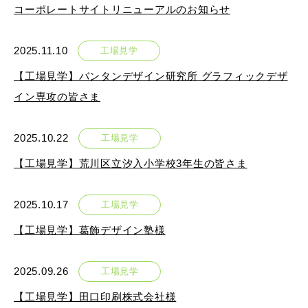
- 販促グッズ
コーポレートサイトリニューアルのお知らせ
- 設備一覧・沿革
採用情報
- 映像・動画制作
- お問い合わせ
2025.11.10
工場見学
- オンデマンド印刷
お知らせ
- アクセス
- ぎぞらーず
【工場見学】バンタンデザイン研究所 グラフィックデザ
- 工場見学のお問い合わせ
ブログ（印刷マニアック）
イン専攻の皆さま
- 高精細印刷
- CSR活動
- デザイン
- 採用お問い合わせ
工場見学
2025.10.22
工場見学
【工場見学】荒川区立汐入小学校3年生の皆さま
- 販促グッズ
蔦重プロジェクト
- 資料ダウンロードTOP
個人情報保護方針
2025.10.17
工場見学
- オンデマンド印刷
- ぎぞらーず資料請求
【工場見学】葛飾デザイン塾様
サイトマップ
- 高精細印刷
2025.09.26
工場見学
【工場見学】田口印刷株式会社様