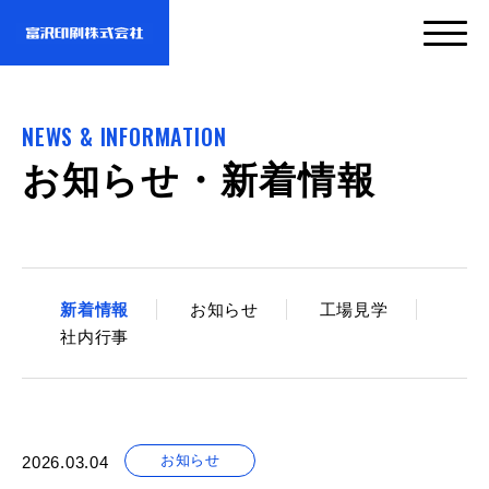
サービス
NEWS & INFORMATION
お知らせ・新着情報
企業情報
- サービスTOP
- 映像・動画制作
実績紹介
- 企業情報TOP
新着情報
お知らせ
工場見学
社内行事
- ぎぞらーず
- ごあいさつ
お問い合わせ・資料DL
- 実績紹介TOP
- デザイン
- 会社概要
- すべての実績
お知らせ
2026.03.04
わたしたちについて
- お問い合わせTOP