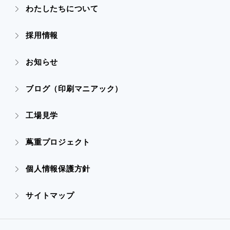
- ごあいさつ
わたしたちについて
- 実績紹介TOP
- デザイン
採用情報
- 会社概要
- すべての実績
お知らせ
- 販促グッズ
- 設備一覧・沿革
- 映像・動画制作
ブログ（印刷マニアック）
- オンデマンド印刷
- アクセス
- ぎぞらーず
工場見学
- 高精細印刷
- CSR活動
蔦重プロジェクト
- デザイン
個人情報保護方針
- 販促グッズ
サイトマップ
- オンデマンド印刷