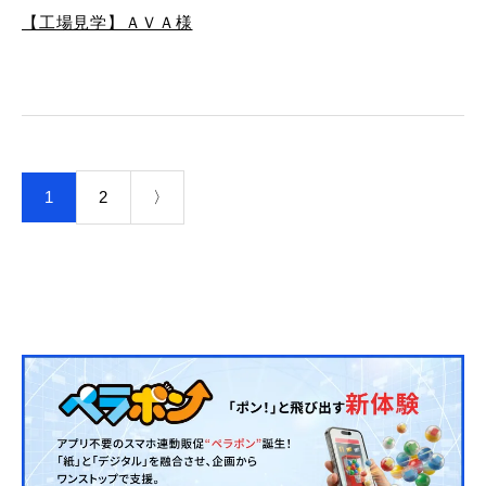
【工場見学】ＡＶＡ様
1
2
〉