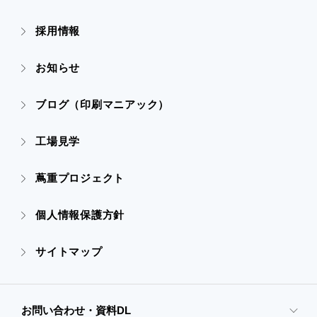
- デザイン
採用情報
- 会社概要
- すべての実績
お知らせ
- 販促グッズ
- 設備一覧・沿革
- 映像・動画制作
ブログ（印刷マニアック）
- オンデマンド印刷
- アクセス
- ぎぞらーず
工場見学
- 高精細印刷
- CSR活動
蔦重プロジェクト
- デザイン
個人情報保護方針
- 販促グッズ
サイトマップ
- オンデマンド印刷
お問い合わせ・資料DL