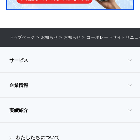
トップページ
>
お知らせ
>
お知らせ
>
コーポレートサイトリニュ
サービス
企業情報
- サービスTOP
- 映像・動画制作
実績紹介
- 企業情報TOP
- ぎぞらーず
- ごあいさつ
わたしたちについて
- 実績紹介TOP