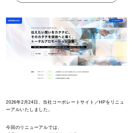
- 販促グッズ
- 設備一覧・沿革
採用情報
- 映像・動画制作
- お問い合わせ
- オンデマンド印刷
お知らせ
- アクセス
- ぎぞらーず
- 工場見学のお問い合わせ
ブログ（印刷マニアック）
- 高精細印刷
- CSR活動
- デザイン
- 採用お問い合わせ
工場見学
- 販促グッズ
蔦重プロジェクト
- 資料ダウンロードTOP
個人情報保護方針
- オンデマンド印刷
- ぎぞらーず資料請求
2026年2月24日、当社コーポレートサイト／HPをリニュ
サイトマップ
ーアルいたしました。
- 高精細印刷
今回のリニューアルでは、