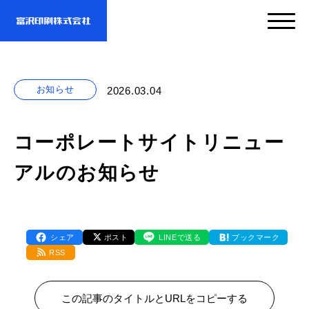
サービス
お知らせ
2026.03.04
企業情報
- サービスTOP
コーポレートサイトリニュー
アルのお知らせ
- 映像・動画制作
実績紹介
- 企業情報TOP
- ぎぞらーず
- ごあいさつ
お問い合わせ・資料DL
シェア
ポスト
LINEで送る
ブックマーク
- 実績紹介TOP
RSS
- デザイン
- 会社概要
- すべての実績
わたしたちについて
この記事のタイトルとURLをコピーする
- お問い合わせTOP