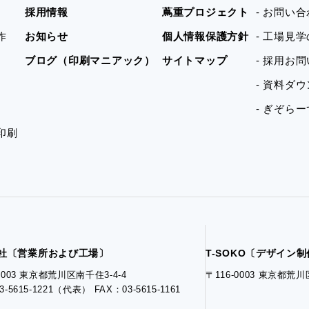
採用情報
蔦重プロジェクト
- お問い
作
お知らせ
個人情報保護方針
- 工場見
ブログ（印刷マニアック）
サイトマップ
- 採用お
- 資料ダ
- ぎぞら
印刷
社〔営業所および工場〕
T-SOKO〔デザイン
-0003 東京都荒川区南千住3-4-4
〒116-0003 東京都荒川
3-5615-1221（代表） FAX：03-5615-1161