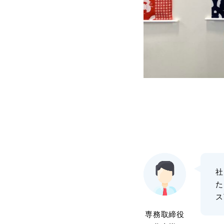
社
た
ス
専務取締役