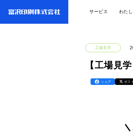
サービス
わたし
2
工場見学
【工場見学
シェア
ポス