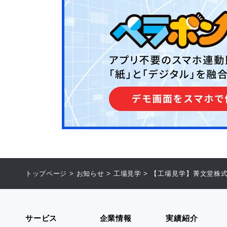
トップページ
>
お知らせ
>
工場見学
>
【工場見学】菁文堂株
サービス
企業情報
実績紹介