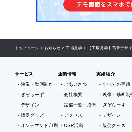
トップページ
>
お知らせ
>
工場見学
>
【工場見学】葛飾デザ
サービス
企業情報
実績紹介
- 映像・動画制作
- ごあいさつ
- すべての実績
- ぎぞらーず
- 会社概要
- 映像・動画制
- デザイン
- 設備一覧・沿革
- ぎぞらーず
- 販促グッズ
- アクセス
- デザイン
- オンデマンド印刷
- CSR活動
- 販促グッズ