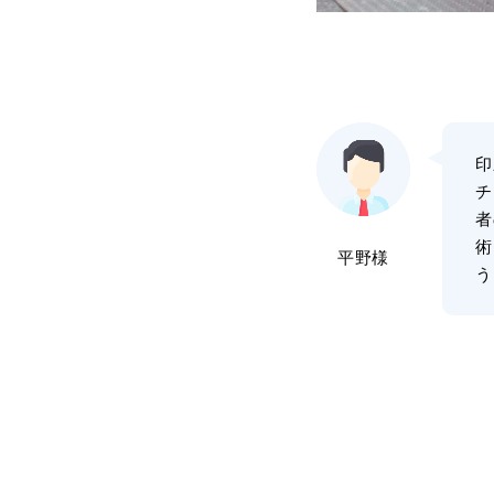
印
チ
者
術
平野様
う