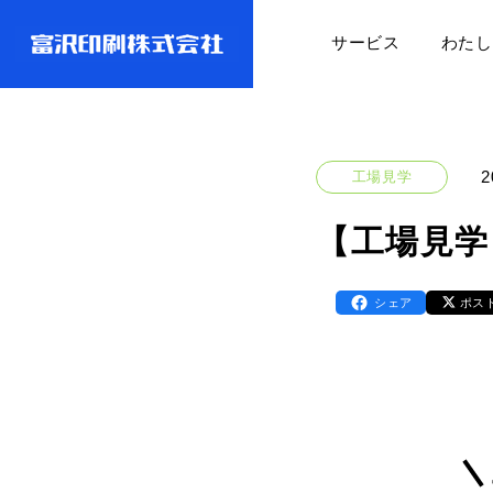
サービス
わたし
2
工場見学
【工場見学
シェア
ポス