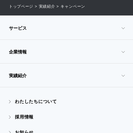
トップページ
>
実績紹介
>
キャンペーン
サービス
企業情報
- サービスTOP
- 映像・動画制作
実績紹介
- 企業情報TOP
- ぎぞらーず
- ごあいさつ
わたしたちについて
- 実績紹介TOP
- デザイン
採用情報
- 会社概要
- すべての実績
お知らせ