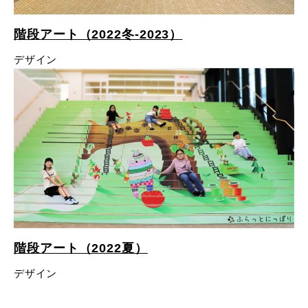
- 販促グッズ
- 設備一覧・沿革
採用情報
- 映像・動画制作
階段アート（2022冬-2023）
- お問い合わせ
- オンデマンド印刷
お知らせ
デザイン
- アクセス
- ぎぞらーず
- 工場見学のお問い合わせ
ブログ（印刷マニアック）
- 高精細印刷
- CSR活動
- デザイン
- 採用お問い合わせ
工場見学
- 販促グッズ
蔦重プロジェクト
- 資料ダウンロードTOP
個人情報保護方針
- オンデマンド印刷
- ぎぞらーず資料請求
サイトマップ
階段アート（2022夏）
- 高精細印刷
デザイン