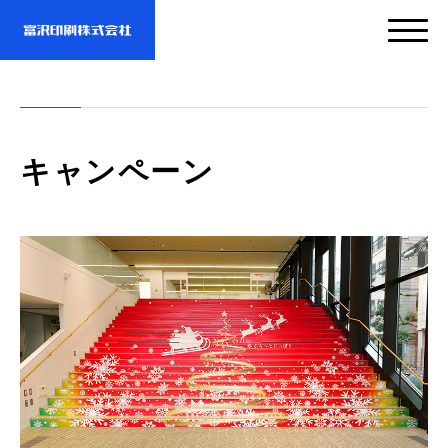
サービス
キャンペーン
企業情報
- サービスTOP
- 映像・動画制作
実績紹介
- 企業情報TOP
- ぎぞらーず
- ごあいさつ
お問い合わせ・資料DL
- 実績紹介TOP
- デザイン
- 会社概要
- すべての実績
わたしたちについて
- お問い合わせTOP