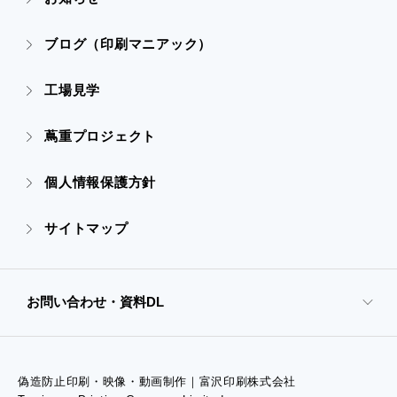
- 販促グッズ
- 設備一覧・沿革
- 映像・動画制作
ブログ（印刷マニアック）
- オンデマンド印刷
- アクセス
- ぎぞらーず
工場見学
- 高精細印刷
- CSR活動
蔦重プロジェクト
- デザイン
個人情報保護方針
- 販促グッズ
サイトマップ
- オンデマンド印刷
お問い合わせ・資料DL
- 高精細印刷
偽造防止印刷・映像・動画制作｜富沢印刷株式会社
- お問い合わせTOP