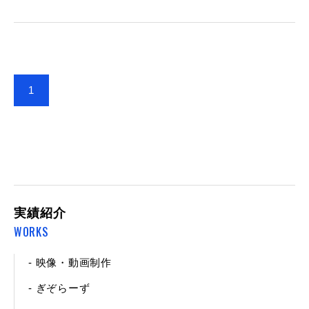
1
実績紹介
WORKS
- 映像・動画制作
- ぎぞらーず