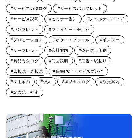
#サービスカタログ
#サービスパンフレット
#サービス説明
#セミナー告知
#ノベルティグッズ
#パンフレット
#フライヤー・チラシ
#プロモーション
#ポケットファイル
#ポスター
#リーフレット
#会社案内
#偽造防止印刷
#商品カタログ
#商品説明
#広告・駅貼り
#広報誌・会報誌
#店頭POP・ディスプレイ
#採用案内
#求人
#製品カタログ
#観光案内
#記念誌・社史