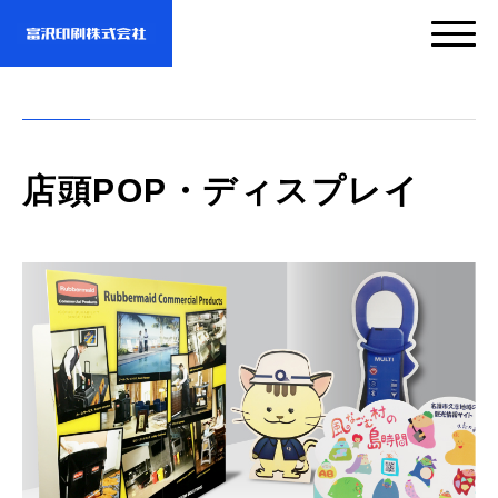
サービス
店頭POP・ディスプレイ
企業情報
- サービスTOP
- 映像・動画制作
実績紹介
- 企業情報TOP
- ぎぞらーず
- ごあいさつ
お問い合わせ・資料DL
- 実績紹介TOP
- デザイン
- 会社概要
- すべての実績
わたしたちについて
- お問い合わせTOP