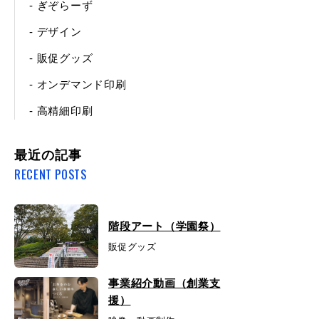
- ぎぞらーず
- デザイン
- 販促グッズ
- オンデマンド印刷
- 高精細印刷
最近の記事
RECENT POSTS
階段アート（学園祭）
販促グッズ
事業紹介動画（創業支
援）