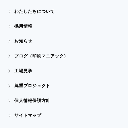
- ぎぞらーず
- ごあいさつ
わたしたちについて
- 実績紹介TOP
- デザイン
採用情報
- 会社概要
- すべての実績
お知らせ
- 販促グッズ
- 設備一覧・沿革
- 映像・動画制作
ブログ（印刷マニアック）
- オンデマンド印刷
- アクセス
- ぎぞらーず
工場見学
- 高精細印刷
- CSR活動
蔦重プロジェクト
- デザイン
個人情報保護方針
- 販促グッズ
サイトマップ
- オンデマンド印刷