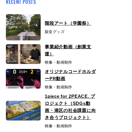
RECENT POSTS
階段アート（学園祭）
販促グッズ
事業紹介動画（創業支
援）
映像・動画制作
オリジナルコードホルダ
ーPR動画
映像・動画制作
1piece for 2PEACE. プ
ロジェクト（SDGs動
画・港区の社会課題に向
き合うプロジェクト）
映像・動画制作