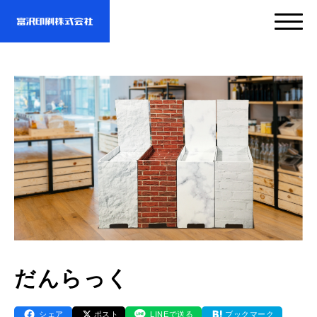
サービス
企業情報
- サービスTOP
- 映像・動画制作
実績紹介
- 企業情報TOP
- ぎぞらーず
- ごあいさつ
お問い合わせ・資料DL
- 実績紹介TOP
だんらっく
- デザイン
- 会社概要
- すべての実績
わたしたちについて
- お問い合わせTOP
シェア
ポスト
LINEで送る
ブックマーク