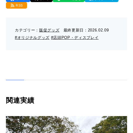
- 販促グッズ
RSS
- 設備一覧・沿革
採用情報
- 映像・動画制作
- お問い合わせ
- オンデマンド印刷
お知らせ
- アクセス
カテゴリー：
販促グッズ
最終更新日：
2026.02.09
- ぎぞらーず
- 工場見学のお問い合わせ
#オリジナルグッズ
#店頭POP・ディスプレイ
ブログ（印刷マニアック）
- 高精細印刷
- CSR活動
- デザイン
- 採用お問い合わせ
工場見学
- 販促グッズ
蔦重プロジェクト
- 資料ダウンロードTOP
個人情報保護方針
- オンデマンド印刷
- ぎぞらーず資料請求
関連実績
サイトマップ
- 高精細印刷