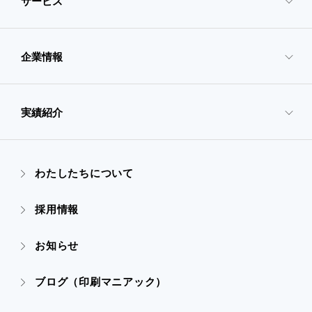
サービス
企業情報
- サービスTOP
- 映像・動画制作
実績紹介
- 企業情報TOP
- ぎぞらーず
- ごあいさつ
わたしたちについて
- 実績紹介TOP
- デザイン
採用情報
- 会社概要
- すべての実績
お知らせ
- 販促グッズ
- 設備一覧・沿革
- 映像・動画制作
ブログ（印刷マニアック）
- オンデマンド印刷
- アクセス