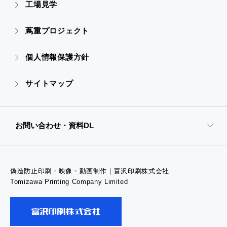
- ぎぞらーず
工場見学
- 高精細印刷
- CSR活動
蔦重プロジェクト
- デザイン
個人情報保護方針
- 販促グッズ
サイトマップ
- オンデマンド印刷
お問い合わせ・資料DL
- 高精細印刷
偽造防止印刷・映像・動画制作｜富沢印刷株式会社
- お問い合わせTOP
Tomizawa Printing Company Limited
- お問い合わせ