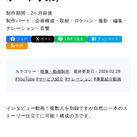
- 販促グッズ
- 設備一覧・沿革
採用情報
- 映像・動画制作
制作期間：2ヶ月前後
- お問い合わせ
制作パート：企画構成・取材・ロケハン・撮影・編集・
- オンデマンド印刷
お知らせ
- アクセス
ナレーション・音響
- ぎぞらーず
- 工場見学のお問い合わせ
シェア
ポスト
LINEで送る
ブックマーク
ブログ（印刷マニアック）
- 高精細印刷
RSS
- CSR活動
- デザイン
- 採用お問い合わせ
工場見学
カテゴリー：
映像・動画制作
最終更新日：
2026.02.28
- 販促グッズ
蔦重プロジェクト
- 資料ダウンロードTOP
#YouTube
#サービス紹介
#ナレーション
#事業紹介動画
個人情報保護方針
- オンデマンド印刷
- ぎぞらーず資料請求
サイトマップ
インタビュー動画！複数人を別録ですが自然に一本のス
- 高精細印刷
トーリー仕立てに可能！構成の力です。