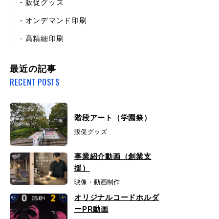
- 販促グッズ
- オンデマンド印刷
- 高精細印刷
最近の記事
RECENT POSTS
階段アート（学園祭）
販促グッズ
事業紹介動画（創業支
援）
映像・動画制作
オリジナルコードホルダ
ーPR動画