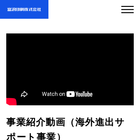
サービス
企業情報
- サービスTOP
- 映像・動画制作
実績紹介
- 企業情報TOP
- ぎぞらーず
- ごあいさつ
お問い合わせ・資料DL
- 実績紹介TOP
事業紹介動画（海外進出サ
- デザイン
- 会社概要
- すべての実績
わたしたちについて
ポート事業）
- お問い合わせTOP