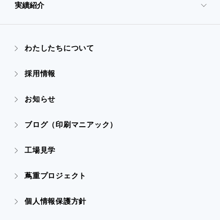
- 映像・動画制作
実績紹介
- 企業情報TOP
- ぎぞらーず
- ごあいさつ
わたしたちについて
- 実績紹介TOP
- デザイン
採用情報
- 会社概要
- すべての実績
お知らせ
- 販促グッズ
- 設備一覧・沿革
- 映像・動画制作
ブログ（印刷マニアック）
- オンデマンド印刷
- アクセス
- ぎぞらーず
工場見学
- 高精細印刷
- CSR活動
蔦重プロジェクト
- デザイン
個人情報保護方針
- 販促グッズ