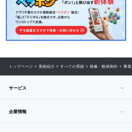
トップページ
>
実績紹介
>
すべての実績
>
映像・動画制作
>
事業
サービス
企業情報
- サービスTOP