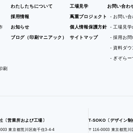
わたしたちについて
工場見学
お問い合わ
採用情報
蔦重プロジェクト
- お問い
作
お知らせ
個人情報保護方針
- 工場見
ブログ（印刷マニアック）
サイトマップ
- 採用お
- 資料ダ
- ぎぞら
印刷
社〔営業所および工場〕
T-SOKO〔デザイン
-0003 東京都荒川区南千住3-4-4
〒116-0003 東京都荒川