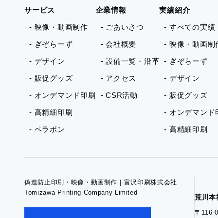
サービス
企業情報
実績紹介
- 映像・動画制作
- ごあいさつ
- すべての実績
- ぎぞらーず
- 会社概要
- 映像・動画制
- デザイン
- 設備一覧・沿革
- ぎぞらーず
- 販促グッズ
- アクセス
- デザイン
- オンデマンド印刷
- CSR活動
- 販促グッズ
- 高精細印刷
- オンデマンド
- ペラポン
- 高精細印刷
偽造防止印刷・映像・動画制作｜富沢印刷株式会社
Tomizawa Printing Company Limited
荒川本
〒116