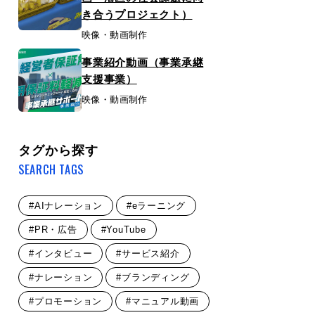
き合うプロジェクト）
映像・動画制作
事業紹介動画（事業承継
支援事業）
映像・動画制作
タグから探す
SEARCH TAGS
#AIナレーション
#eラーニング
#PR・広告
#YouTube
#インタビュー
#サービス紹介
#ナレーション
#ブランディング
#プロモーション
#マニュアル動画