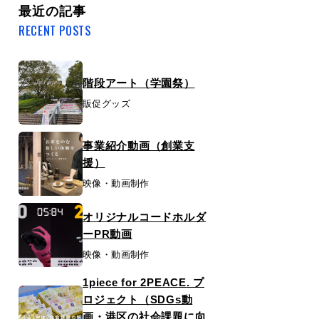
最近の記事
RECENT POSTS
階段アート（学園祭）
販促グッズ
事業紹介動画（創業支
援）
映像・動画制作
オリジナルコードホルダ
ーPR動画
映像・動画制作
1piece for 2PEACE. プ
ロジェクト（SDGs動
画・港区の社会課題に向