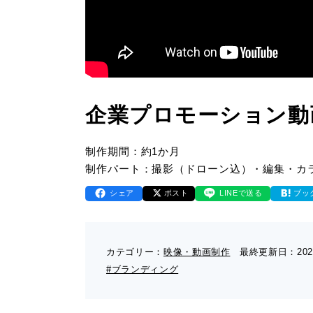
企業プロモーション動
制作期間：約1か月
制作パート：撮影（ドローン込）・編集・カ
シェア
ポスト
LINEで送る
ブッ
カテゴリー：
映像・動画制作
最終更新日：
202
#ブランディング