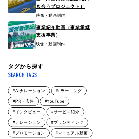
き合うプロジェクト）
映像・動画制作
事業紹介動画（事業承継
支援事業）
映像・動画制作
タグから探す
SEARCH TAGS
#AIナレーション
#eラーニング
#PR・広告
#YouTube
#インタビュー
#サービス紹介
#ナレーション
#ブランディング
#プロモーション
#マニュアル動画