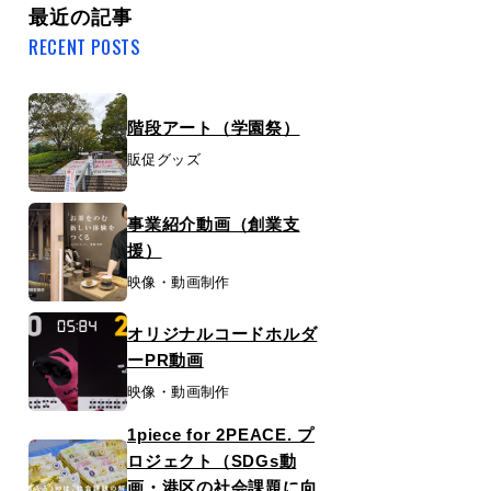
最近の記事
RECENT POSTS
階段アート（学園祭）
販促グッズ
事業紹介動画（創業支
援）
映像・動画制作
オリジナルコードホルダ
ーPR動画
映像・動画制作
1piece for 2PEACE. プ
ロジェクト（SDGs動
画・港区の社会課題に向