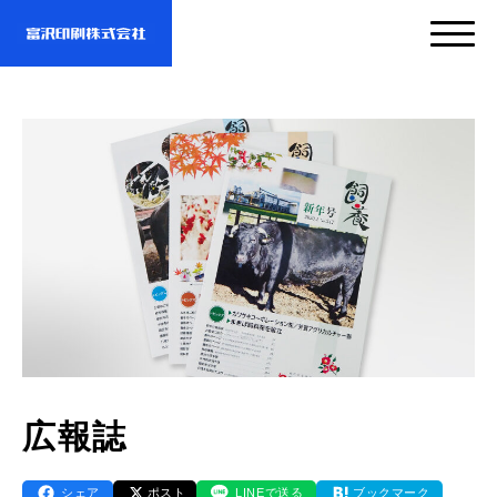
サービス
企業情報
- サービスTOP
- 映像・動画制作
実績紹介
- 企業情報TOP
- ぎぞらーず
- ごあいさつ
お問い合わせ・資料DL
- 実績紹介TOP
広報誌
- デザイン
- 会社概要
- すべての実績
わたしたちについて
- お問い合わせTOP
シェア
ポスト
LINEで送る
ブックマーク