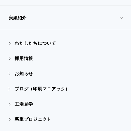
- 映像・動画制作
実績紹介
- 企業情報TOP
- ぎぞらーず
- ごあいさつ
わたしたちについて
- 実績紹介TOP
- デザイン
採用情報
- 会社概要
- すべての実績
お知らせ
- 販促グッズ
- 設備一覧・沿革
- 映像・動画制作
ブログ（印刷マニアック）
- オンデマンド印刷
- アクセス
- ぎぞらーず
工場見学
- 高精細印刷
- CSR活動
蔦重プロジェクト
- デザイン