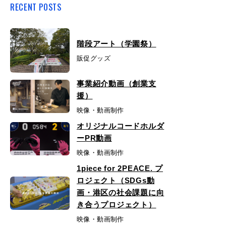
RECENT POSTS
階段アート（学園祭）
販促グッズ
事業紹介動画（創業支
援）
映像・動画制作
オリジナルコードホルダ
ーPR動画
映像・動画制作
1piece for 2PEACE. プ
ロジェクト（SDGs動
画・港区の社会課題に向
き合うプロジェクト）
映像・動画制作