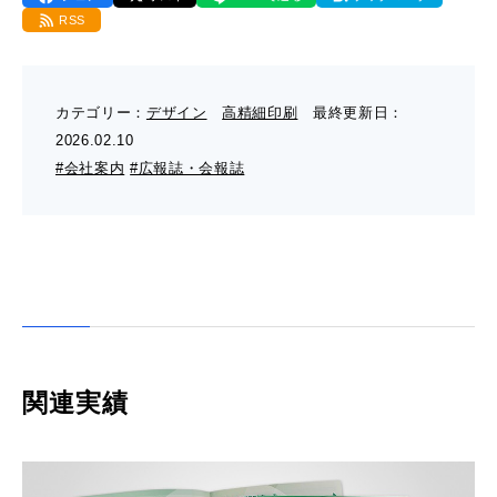
- 販促グッズ
RSS
- 設備一覧・沿革
採用情報
- 映像・動画制作
- お問い合わせ
- オンデマンド印刷
お知らせ
- アクセス
カテゴリー：
デザイン
高精細印刷
最終更新日：
- ぎぞらーず
- 工場見学のお問い合わせ
2026.02.10
ブログ（印刷マニアック）
- 高精細印刷
#会社案内
#広報誌・会報誌
- CSR活動
- デザイン
- 採用お問い合わせ
工場見学
- 販促グッズ
蔦重プロジェクト
- 資料ダウンロードTOP
個人情報保護方針
- オンデマンド印刷
- ぎぞらーず資料請求
サイトマップ
関連実績
- 高精細印刷