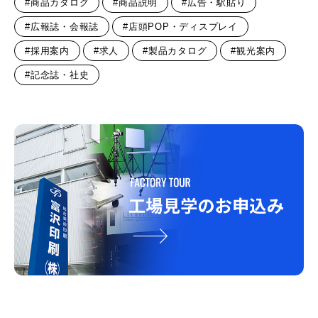
#商品カタログ
#商品説明
#広告・駅貼り
#広報誌・会報誌
#店頭POP・ディスプレイ
#採用案内
#求人
#製品カタログ
#観光案内
#記念誌・社史