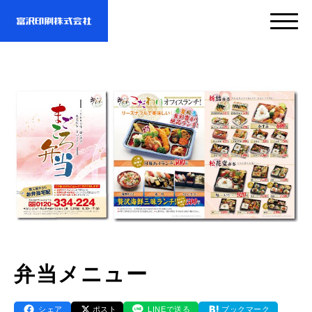
サービス
企業情報
- サービスTOP
- 映像・動画制作
実績紹介
- 企業情報TOP
- ぎぞらーず
- ごあいさつ
お問い合わせ・資料DL
- 実績紹介TOP
弁当メニュー
- デザイン
- 会社概要
- すべての実績
わたしたちについて
- お問い合わせTOP
シェア
ポスト
LINEで送る
ブックマーク