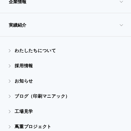
企業情報
- サービスTOP
- 映像・動画制作
実績紹介
- 企業情報TOP
- ぎぞらーず
- ごあいさつ
わたしたちについて
- 実績紹介TOP
- デザイン
採用情報
- 会社概要
- すべての実績
お知らせ
- 販促グッズ
- 設備一覧・沿革
- 映像・動画制作
ブログ（印刷マニアック）
- オンデマンド印刷
- アクセス
- ぎぞらーず
工場見学
- 高精細印刷
- CSR活動
蔦重プロジェクト
- デザイン