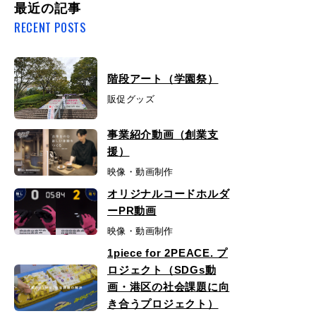
最近の記事
RECENT POSTS
階段アート（学園祭）
販促グッズ
事業紹介動画（創業支
援）
映像・動画制作
オリジナルコードホルダ
ーPR動画
映像・動画制作
1piece for 2PEACE. プ
ロジェクト（SDGs動
画・港区の社会課題に向
き合うプロジェクト）