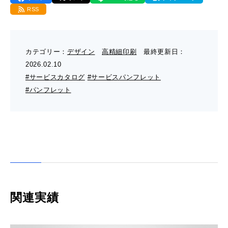
- 販促グッズ
RSS
- 設備一覧・沿革
採用情報
- 映像・動画制作
- お問い合わせ
- オンデマンド印刷
お知らせ
- アクセス
カテゴリー：
デザイン
高精細印刷
最終更新日：
- ぎぞらーず
- 工場見学のお問い合わせ
2026.02.10
ブログ（印刷マニアック）
- 高精細印刷
#サービスカタログ
#サービスパンフレット
- CSR活動
- デザイン
#パンフレット
- 採用お問い合わせ
工場見学
- 販促グッズ
蔦重プロジェクト
- 資料ダウンロードTOP
個人情報保護方針
- オンデマンド印刷
- ぎぞらーず資料請求
サイトマップ
- 高精細印刷
関連実績