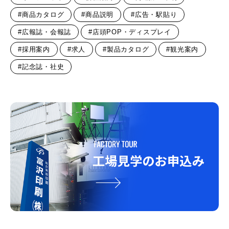
#商品カタログ
#商品説明
#広告・駅貼り
#広報誌・会報誌
#店頭POP・ディスプレイ
#採用案内
#求人
#製品カタログ
#観光案内
#記念誌・社史