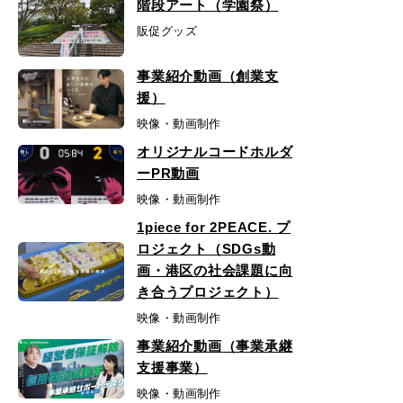
階段アート（学園祭）
販促グッズ
事業紹介動画（創業支
援）
映像・動画制作
オリジナルコードホルダ
ーPR動画
映像・動画制作
1piece for 2PEACE. プ
ロジェクト（SDGs動
画・港区の社会課題に向
き合うプロジェクト）
映像・動画制作
事業紹介動画（事業承継
支援事業）
映像・動画制作