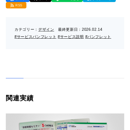
- 販促グッズ
RSS
- 設備一覧・沿革
採用情報
- 映像・動画制作
- お問い合わせ
- オンデマンド印刷
お知らせ
- アクセス
カテゴリー：
デザイン
最終更新日：
2026.02.14
- ぎぞらーず
- 工場見学のお問い合わせ
#サービスパンフレット
#サービス説明
#パンフレット
ブログ（印刷マニアック）
- 高精細印刷
- CSR活動
- デザイン
- 採用お問い合わせ
工場見学
- 販促グッズ
蔦重プロジェクト
- 資料ダウンロードTOP
個人情報保護方針
- オンデマンド印刷
- ぎぞらーず資料請求
関連実績
サイトマップ
- 高精細印刷