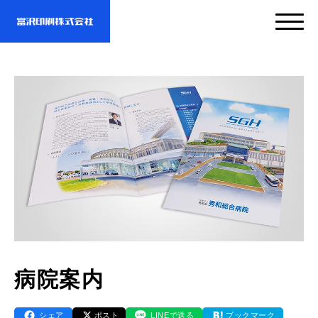
サービス
企業情報
- サービスTOP
- 映像・動画制作
実績紹介
- 企業情報TOP
- ぎぞらーず
- ごあいさつ
お問い合わせ・資料DL
- 実績紹介TOP
病院案内
- デザイン
- 会社概要
- すべての実績
わたしたちについて
- お問い合わせTOP
シェア
ポスト
LINEで送る
ブックマーク