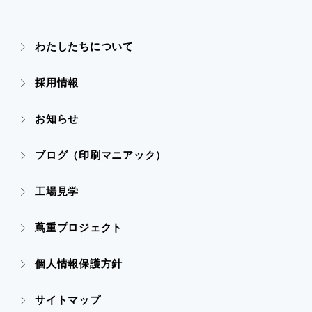
- ぎぞらーず
- ごあいさつ
わたしたちについて
- 実績紹介TOP
- デザイン
採用情報
- 会社概要
- すべての実績
お知らせ
- 販促グッズ
- 設備一覧・沿革
- 映像・動画制作
ブログ（印刷マニアック）
- オンデマンド印刷
- アクセス
- ぎぞらーず
工場見学
- 高精細印刷
- CSR活動
蔦重プロジェクト
- デザイン
個人情報保護方針
- 販促グッズ
サイトマップ