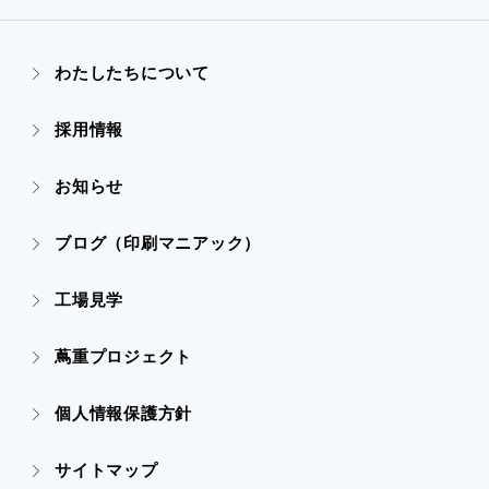
- ぎぞらーず
- ごあいさつ
わたしたちについて
- 実績紹介TOP
- デザイン
採用情報
- 会社概要
- すべての実績
お知らせ
- 販促グッズ
- 設備一覧・沿革
- 映像・動画制作
ブログ（印刷マニアック）
- オンデマンド印刷
- アクセス
- ぎぞらーず
工場見学
- 高精細印刷
- CSR活動
蔦重プロジェクト
- デザイン
個人情報保護方針
- 販促グッズ
サイトマップ