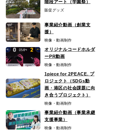
階段アート（学園祭）
販促グッズ
事業紹介動画（創業支
援）
映像・動画制作
オリジナルコードホルダ
ーPR動画
映像・動画制作
1piece for 2PEACE. プ
ロジェクト（SDGs動
画・港区の社会課題に向
き合うプロジェクト）
映像・動画制作
事業紹介動画（事業承継
支援事業）
映像・動画制作