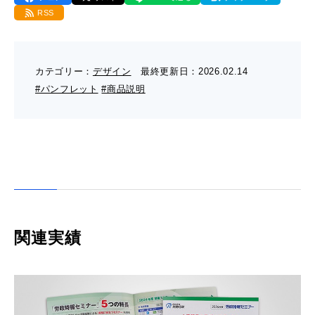
- 販促グッズ
RSS
- 設備一覧・沿革
採用情報
- 映像・動画制作
- お問い合わせ
- オンデマンド印刷
お知らせ
- アクセス
カテゴリー：
デザイン
最終更新日：
2026.02.14
- ぎぞらーず
- 工場見学のお問い合わせ
#パンフレット
#商品説明
ブログ（印刷マニアック）
- 高精細印刷
- CSR活動
- デザイン
- 採用お問い合わせ
工場見学
- 販促グッズ
蔦重プロジェクト
- 資料ダウンロードTOP
個人情報保護方針
- オンデマンド印刷
- ぎぞらーず資料請求
関連実績
サイトマップ
- 高精細印刷