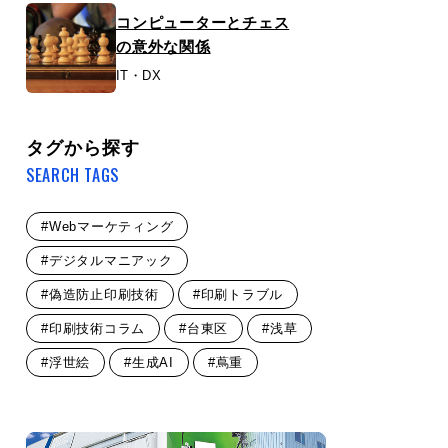
コンピューターとチェス
の意外な関係
IT・DX
タグから探す
SEARCH TAGS
#Webマーケティング
#デジタルマニアック
#偽造防止印刷技術
#印刷トラブル
#印刷技術コラム
#台東区
#浅草
#浮世絵
#生成AI
#蔦重