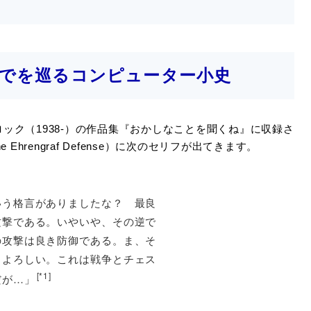
Tまでを巡るコンピューター小史
ック（1938-）の作品集『おかしなことを聞くね』に収録さ
hrengraf Defense）に次のセリフが出てきます。
いう格言がありましたな？ 最良
攻撃である。いやいや、その逆で
の攻撃は良き防御である。ま、そ
もよろしい。これは戦争とチェス
[*1]
だが…」