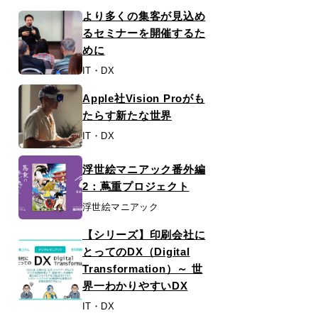
より多くの集客が見込め
るセミナーを開催するた
めに
IT・DX
Apple社Vision Proがも
たらす新たな世界
IT・DX
浮世絵マニアック番外編
2：蔦重プロジェクト
浮世絵マニアック
【シリーズ】印刷会社に
とってのDX（Digital
Transformation）～ 世
界一わかりやすいDX
IT・DX