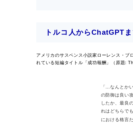
トルコ人からChatGP
アメリカのサスペンス小説家ローレンス・ブロ
れている短編タイトル「成功報酬」（原題: The E
「…なんとか
の防御は良い
したか、最良
れはどちらで
における格言