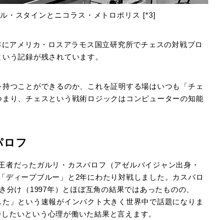
ール・スタインとニコラス・メトロポリス [*3]
956年にアメリカ・ロスアラモス国立研究所でチェスの対戦プロ
という記録が残されています。
を持つことができるのか、これを証明する場はいつも「チェ
つまり、チェスという戦術ロジックはコンピューターの知能
パロフ
世界王者だったガルリ・カスパロフ（アゼルバイジャン出身・
ター「ディープブルー」と2年にわたり対戦しました。カスバロ
3引き分け（1997年）とほぼ互角の結果ではあったものの、
した」という速報がインパクト大きく世界中で話題になりま
期待したいという心理が働いた結果と言えます。