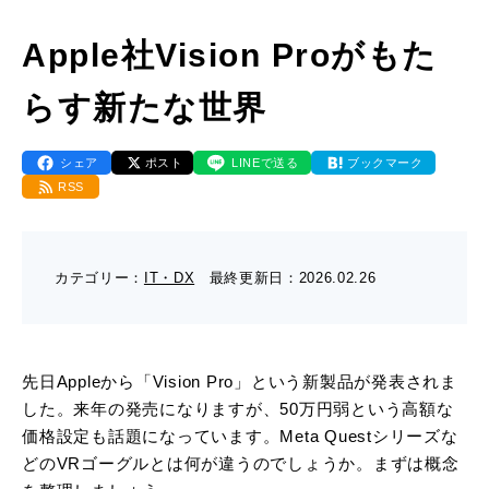
- 販促グッズ
- 設備一覧・沿革
採用情報
- 映像・動画制作
Apple社Vision Proがもた
- お問い合わせ
- オンデマンド印刷
お知らせ
らす新たな世界
- アクセス
- ぎぞらーず
- 工場見学のお問い合わせ
ブログ（印刷マニアック）
- 高精細印刷
シェア
ポスト
LINEで送る
ブックマーク
- CSR活動
- デザイン
RSS
- 採用お問い合わせ
工場見学
- 販促グッズ
蔦重プロジェクト
- 資料ダウンロードTOP
カテゴリー：
IT・DX
最終更新日：
2026.02.26
個人情報保護方針
- オンデマンド印刷
- ぎぞらーず資料請求
サイトマップ
先日Appleから「Vision Pro」という新製品が発表されま
- 高精細印刷
した。来年の発売になりますが、50万円弱という高額な
価格設定も話題になっています。Meta Questシリーズな
どのVRゴーグルとは何が違うのでしょうか。まずは概念