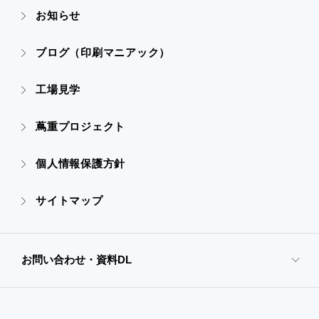
お知らせ
- 販促グッズ
- 設備一覧・沿革
- 映像・動画制作
ブログ（印刷マニアック）
- オンデマンド印刷
- アクセス
- ぎぞらーず
工場見学
- 高精細印刷
- CSR活動
蔦重プロジェクト
- デザイン
個人情報保護方針
- 販促グッズ
サイトマップ
- オンデマンド印刷
お問い合わせ・資料DL
- 高精細印刷