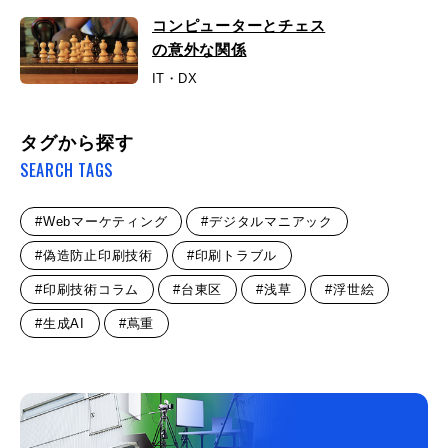
コンピューターとチェス
の意外な関係
IT・DX
タグから探す
SEARCH TAGS
#Webマーケティング
#デジタルマニアック
#偽造防止印刷技術
#印刷トラブル
#印刷技術コラム
#台東区
#浅草
#浮世絵
#生成AI
#蔦重