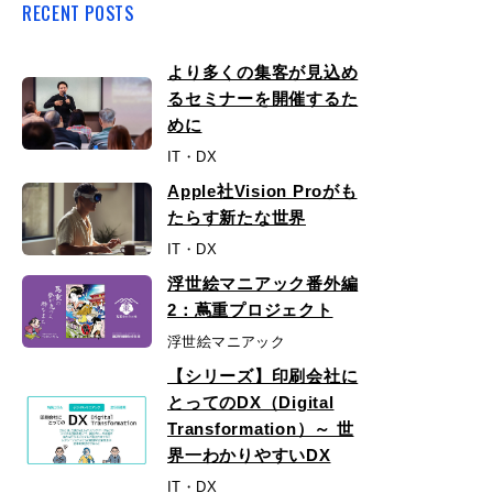
RECENT POSTS
より多くの集客が見込め
るセミナーを開催するた
めに
IT・DX
Apple社Vision Proがも
たらす新たな世界
IT・DX
浮世絵マニアック番外編
2：蔦重プロジェクト
浮世絵マニアック
【シリーズ】印刷会社に
とってのDX（Digital
Transformation）～ 世
界一わかりやすいDX
IT・DX