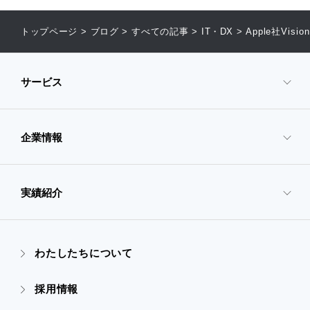
トップページ
>
ブログ
>
すべての記事
>
IT・DX
>
Apple社Vis
サービス
企業情報
- サービスTOP
- 映像・動画制作
実績紹介
- 企業情報TOP
- ぎぞらーず
- ごあいさつ
わたしたちについて
- 実績紹介TOP
- デザイン
採用情報
- 会社概要
- すべての実績