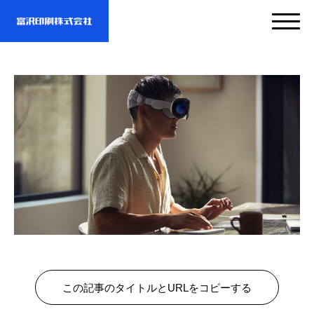
サービス
企業情報
- サービスTOP
- 映像・動画制作
実績紹介
- 企業情報TOP
- ぎぞらーず
- ごあいさつ
お問い合わせ・資料DL
- 実績紹介TOP
- デザイン
- 会社概要
この記事のタイトルとURLをコピーする
- すべての実績
わたしたちについて
- お問い合わせTOP