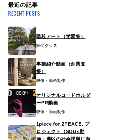
最近の記事
RECENT POSTS
階段アート（学園祭）
販促グッズ
事業紹介動画（創業支
援）
映像・動画制作
オリジナルコードホルダ
ーPR動画
映像・動画制作
1piece for 2PEACE. プ
ロジェクト（SDGs動
画・港区の社会課題に向