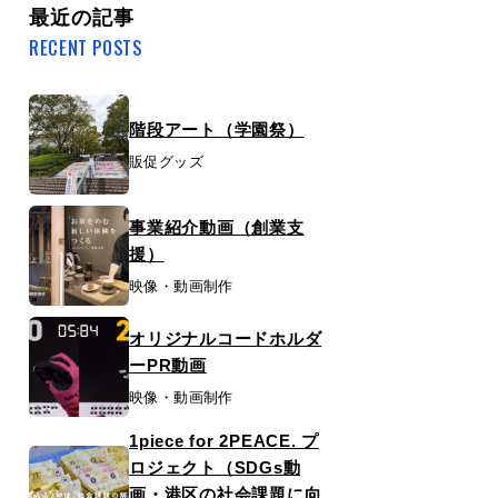
最近の記事
RECENT POSTS
階段アート（学園祭）
販促グッズ
事業紹介動画（創業支
援）
映像・動画制作
オリジナルコードホルダ
ーPR動画
映像・動画制作
1piece for 2PEACE. プ
ロジェクト（SDGs動
画・港区の社会課題に向