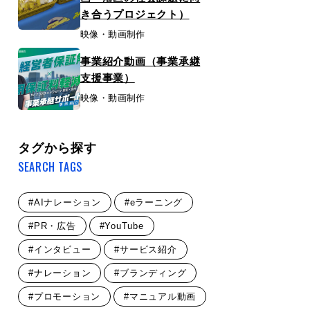
き合うプロジェクト）
映像・動画制作
事業紹介動画（事業承継
支援事業）
映像・動画制作
タグから探す
SEARCH TAGS
#AIナレーション
#eラーニング
#PR・広告
#YouTube
#インタビュー
#サービス紹介
#ナレーション
#ブランディング
#プロモーション
#マニュアル動画