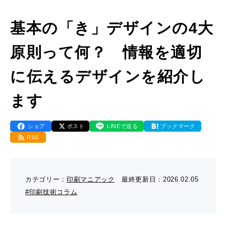
- 販促グッズ
- 設備一覧・沿革
採用情報
- 映像・動画制作
基本の「き」デザインの4大
- お問い合わせ
- オンデマンド印刷
お知らせ
- アクセス
原則って何？ 情報を適切
- ぎぞらーず
- 工場見学のお問い合わせ
ブログ（印刷マニアック）
- 高精細印刷
に伝えるデザインを紹介し
- CSR活動
- デザイン
- 採用お問い合わせ
工場見学
ます
- 販促グッズ
蔦重プロジェクト
- 資料ダウンロードTOP
シェア
ポスト
LINEで送る
ブックマーク
RSS
個人情報保護方針
- オンデマンド印刷
- ぎぞらーず資料請求
サイトマップ
カテゴリー：
印刷マニアック
最終更新日：
2026.02.05
- 高精細印刷
#印刷技術コラム