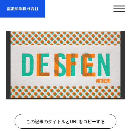
サービス
企業情報
- サービスTOP
- 映像・動画制作
実績紹介
- 企業情報TOP
- ぎぞらーず
- ごあいさつ
お問い合わせ・資料DL
- 実績紹介TOP
- デザイン
- 会社概要
この記事のタイトルとURLをコピーする
- すべての実績
わたしたちについて
- お問い合わせTOP