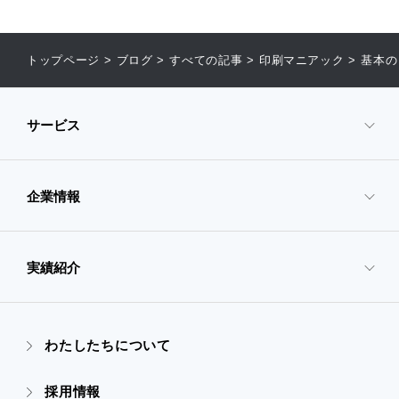
トップページ
>
ブログ
>
すべての記事
>
印刷マニアック
>
基本の
サービス
企業情報
- サービスTOP
- 映像・動画制作
実績紹介
- 企業情報TOP
- ぎぞらーず
- ごあいさつ
わたしたちについて
- 実績紹介TOP
- デザイン
採用情報
- 会社概要