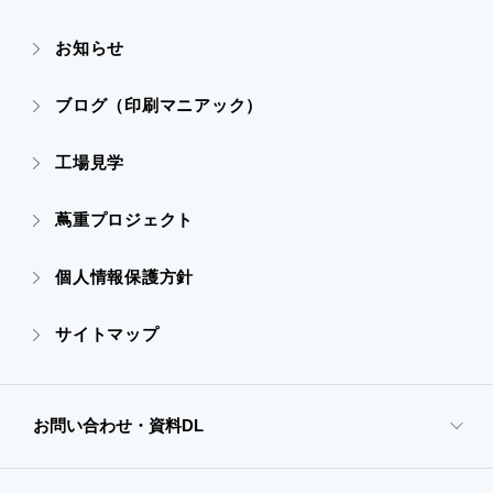
- すべての実績
お知らせ
- 販促グッズ
- 設備一覧・沿革
- 映像・動画制作
ブログ（印刷マニアック）
- オンデマンド印刷
- アクセス
- ぎぞらーず
工場見学
- 高精細印刷
- CSR活動
蔦重プロジェクト
- デザイン
個人情報保護方針
- 販促グッズ
サイトマップ
- オンデマンド印刷
お問い合わせ・資料DL
- 高精細印刷