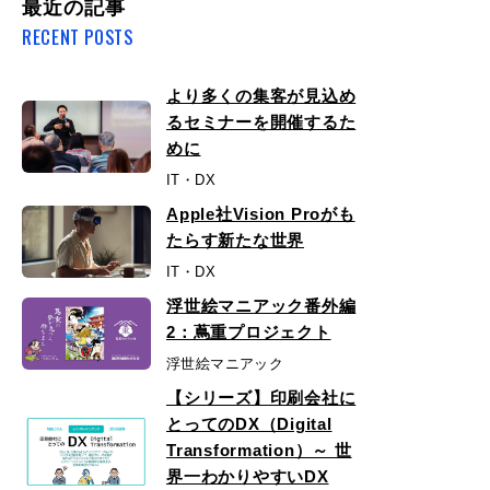
最近の記事
RECENT POSTS
より多くの集客が見込め
るセミナーを開催するた
めに
IT・DX
Apple社Vision Proがも
たらす新たな世界
IT・DX
浮世絵マニアック番外編
2：蔦重プロジェクト
浮世絵マニアック
【シリーズ】印刷会社に
とってのDX（Digital
Transformation）～ 世
界一わかりやすいDX