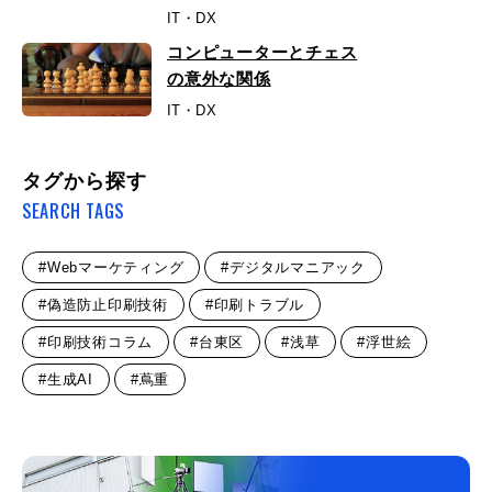
IT・DX
コンピューターとチェス
の意外な関係
IT・DX
タグから探す
SEARCH TAGS
#Webマーケティング
#デジタルマニアック
#偽造防止印刷技術
#印刷トラブル
#印刷技術コラム
#台東区
#浅草
#浮世絵
#生成AI
#蔦重