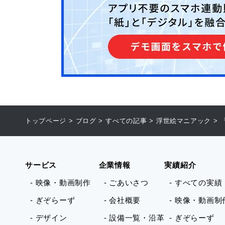
トップページ
>
ブログ
>
すべての記事
>
浮世絵マニアック
>
サービス
企業情報
実績紹介
- 映像・動画制作
- ごあいさつ
- すべての実績
- ぎぞらーず
- 会社概要
- 映像・動画制
- デザイン
- 設備一覧・沿革
- ぎぞらーず