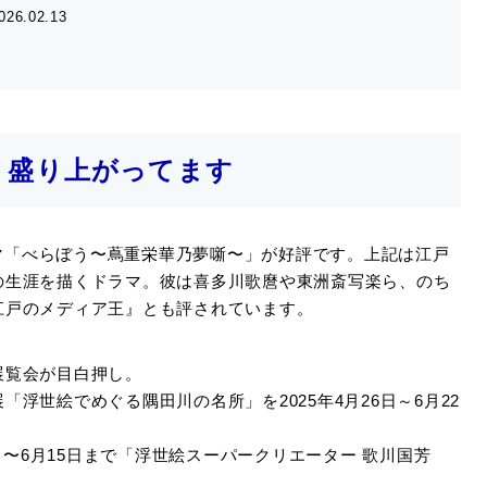
026.02.13
、盛り上がってます
ラマ「べらぼう〜蔦重栄華乃夢噺〜」が好評です。上記は江戸
の生涯を描くドラマ。彼は喜多川歌麿や東洲斎写楽ら、のち
江戸のメディア王』とも評されています。
展覧会が目白押し。
浮世絵でめぐる隅田川の名所」を2025年4月26日～6月22
日〜6月15日まで「浮世絵スーパークリエーター 歌川国芳