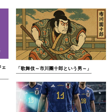
ジェ
「歌舞伎～市川團十郎という男～」