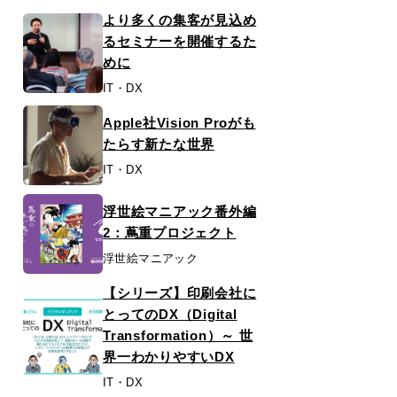
より多くの集客が見込め
るセミナーを開催するた
めに
IT・DX
Apple社Vision Proがも
たらす新たな世界
IT・DX
浮世絵マニアック番外編
2：蔦重プロジェクト
浮世絵マニアック
【シリーズ】印刷会社に
とってのDX（Digital
Transformation）～ 世
界一わかりやすいDX
IT・DX