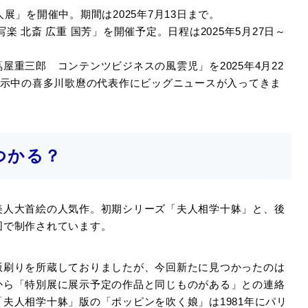
展」を開催中。期間は2025年7月13日まで。
 北斎 広重 国芳」を開催予定。日程は2025年5月27日～
重三郎 コンテンツビジネスの風雲児」を2025年4月22
展示中の喜多川歌麿の代表作にビッグニュースが入ってきま
つかる？
美人大首絵の人気作。初期シリーズ「夫人相学十躰」と、後
図で制作されています。
版刷りを所蔵しておりましたが、今回新たに見つかったのは
から「特別展に展示予定の作品と同じものがある」との連絡
夫人相学十躰」版の「ポッピンを吹く娘」は1981年にパリ