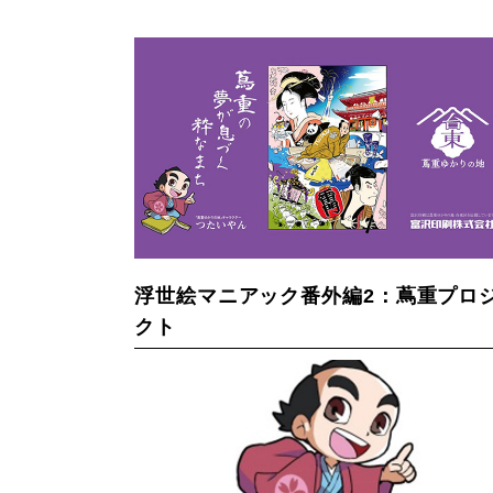
浮世絵マニアック番外編2：蔦重プロ
クト