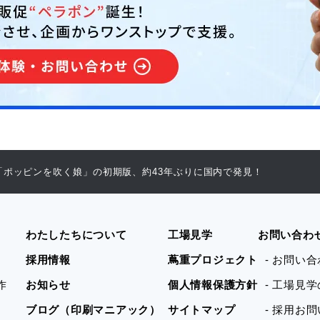
「ポッピンを吹く娘」の初期版、約43年ぶりに国内で発見！
わたしたちについて
工場見学
お問い合わ
採用情報
蔦重プロジェクト
- お問い
作
お知らせ
個人情報保護方針
- 工場見
ブログ（印刷マニアック）
サイトマップ
- 採用お