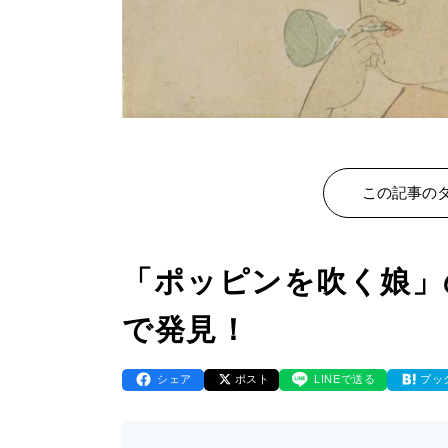
この記事のタ
「ポッピンを吹く娘」
で発見！
シェア
ポスト
LINEで送る
ブッ