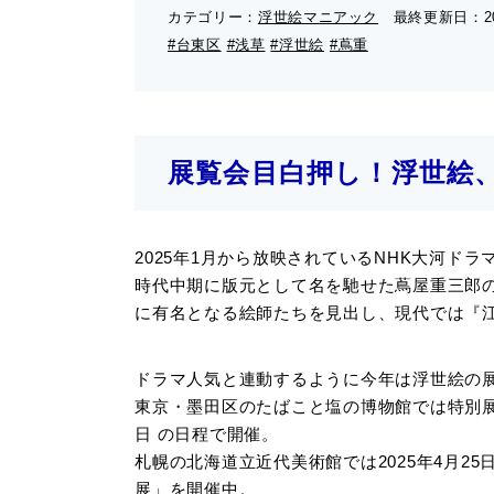
カテゴリー：
浮世絵マニアック
最終更新日：
2
#台東区
#浅草
#浮世絵
#蔦重
展覧会目白押し！浮世絵
2025年1月から放映されているNHK大河ド
時代中期に版元として名を馳せた蔦屋重三郎
に有名となる絵師たちを見出し、現代では『
ドラマ人気と連動するように今年は浮世絵の
東京・墨田区のたばこと塩の博物館では特別展「
日 の日程で開催。
札幌の北海道立近代美術館では2025年4月25
展」を開催中。