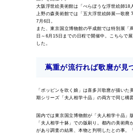
大阪浮世絵美術館は「べらぼうな浮世絵師18人
上野の森美術館では「五大浮世絵師展―歌麿 写楽
7月6日。
また、東京国立博物館の平成館では特別展「蔦屋
日～6月15日までの日程で開催中。こちらで
した。
蔦重が流行れば歌麿が見
「ポッピンを吹く娘」は喜多川歌麿が描いた
期シリーズ「夫人相学十品」の両方で同じ構
国内では東京国立博物館が「夫人相学十品」
「夫人相学十躰」での版刷り。都内の美術商
があり調査の結果、本物と判明したとの事。「