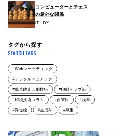
コンピューターとチェス
の意外な関係
IT・DX
タグから探す
SEARCH TAGS
#Webマーケティング
#デジタルマニアック
#偽造防止印刷技術
#印刷トラブル
#印刷技術コラム
#台東区
#浅草
#浮世絵
#生成AI
#蔦重