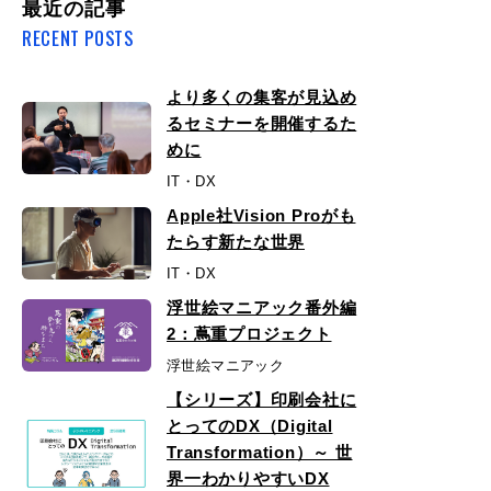
最近の記事
RECENT POSTS
より多くの集客が見込め
るセミナーを開催するた
めに
IT・DX
Apple社Vision Proがも
たらす新たな世界
IT・DX
浮世絵マニアック番外編
2：蔦重プロジェクト
浮世絵マニアック
【シリーズ】印刷会社に
とってのDX（Digital
Transformation）～ 世
界一わかりやすいDX