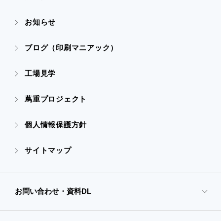
- すべての実績
お知らせ
- 販促グッズ
- 設備一覧・沿革
- 映像・動画制作
ブログ（印刷マニアック）
- オンデマンド印刷
- アクセス
- ぎぞらーず
工場見学
- 高精細印刷
- CSR活動
蔦重プロジェクト
- デザイン
個人情報保護方針
- 販促グッズ
サイトマップ
- オンデマンド印刷
お問い合わせ・資料DL
- 高精細印刷