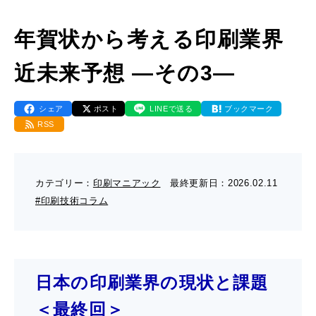
- 販促グッズ
- 設備一覧・沿革
採用情報
- 映像・動画制作
年賀状から考える印刷業界
- お問い合わせ
- オンデマンド印刷
お知らせ
- アクセス
近未来予想 ―その3―
- ぎぞらーず
- 工場見学のお問い合わせ
ブログ（印刷マニアック）
- 高精細印刷
シェア
ポスト
LINEで送る
ブックマーク
- CSR活動
- デザイン
RSS
- 採用お問い合わせ
工場見学
- 販促グッズ
蔦重プロジェクト
- 資料ダウンロードTOP
カテゴリー：
印刷マニアック
最終更新日：
2026.02.11
#印刷技術コラム
個人情報保護方針
- オンデマンド印刷
- ぎぞらーず資料請求
サイトマップ
- 高精細印刷
日本の印刷業界の現状と課題
＜最終回＞