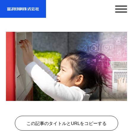
サービス
企業情報
- サービスTOP
- 映像・動画制作
実績紹介
- 企業情報TOP
- ぎぞらーず
- ごあいさつ
お問い合わせ・資料DL
- 実績紹介TOP
- デザイン
- 会社概要
この記事のタイトルとURLをコピーする
- すべての実績
わたしたちについて
- お問い合わせTOP