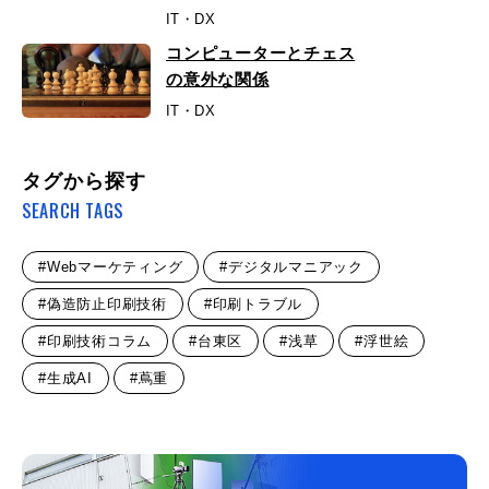
IT・DX
コンピューターとチェス
の意外な関係
IT・DX
タグから探す
SEARCH TAGS
#Webマーケティング
#デジタルマニアック
#偽造防止印刷技術
#印刷トラブル
#印刷技術コラム
#台東区
#浅草
#浮世絵
#生成AI
#蔦重