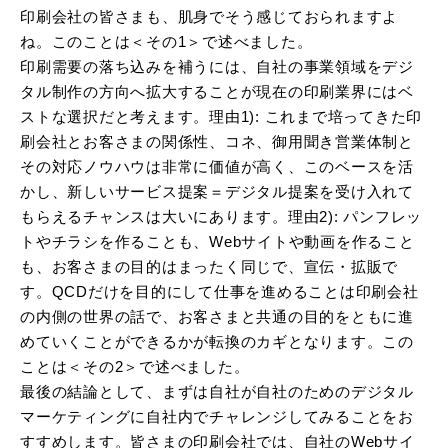
印刷会社の皆さまも、肌身でそう感じておられますよ
ね。このことは＜その1＞で述べました。
印刷需要の落ち込みを補うには、自社の事業領域をデジ
タル制作の方向へ拡大することが現在の印刷業界にはベ
ストな選択だと考えます。理由1): これまで培ってきた印
刷会社とお客さまの関係性、コネ、御用聞き営業体制と
その対応ノウハウは非常に価値が高く、このベースを活
かし、新しいサービス提案＝デジタル提案を受け入れて
もらえるチャンスは大いにあります。理由2): パンフレッ
トやチラシを作ることも、Webサイトや動画を作ること
も、お客さまの目的はまったく同じで、宣伝・拡販で
す。QCDだけを目的にして仕事を進めることは印刷会社
の内側の世界の話で、お客さまと共通の目的をともに進
めていくことができるかが転換のカギとなります。この
ことは＜その2＞で述べました。
最後の結論として、まずは自社が自社のためのデジタル
マーケティングに自社内でチャレンジしてみることをお
すすめします。皆さまの印刷会社では、自社のWebサイ