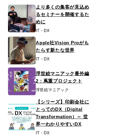
より多くの集客が見込め
るセミナーを開催するた
めに
IT・DX
Apple社Vision Proがも
たらす新たな世界
IT・DX
浮世絵マニアック番外編
2：蔦重プロジェクト
浮世絵マニアック
【シリーズ】印刷会社に
とってのDX（Digital
Transformation）～ 世
界一わかりやすいDX
IT・DX