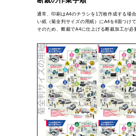
断裁の作業手順
通常、印刷はA4のチラシを1万枚作成する場
い紙（菊全判サイズの用紙）にA4を8面つけて
そのため、断裁でA4に仕上げる断裁加工が必