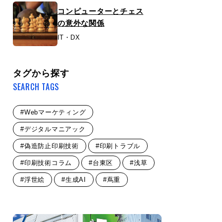
コンピューターとチェス
の意外な関係
IT・DX
タグから探す
SEARCH TAGS
#Webマーケティング
#デジタルマニアック
#偽造防止印刷技術
#印刷トラブル
#印刷技術コラム
#台東区
#浅草
#浮世絵
#生成AI
#蔦重