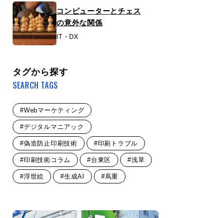
コンピューターとチェス
の意外な関係
IT・DX
タグから探す
SEARCH TAGS
#Webマーケティング
#デジタルマニアック
#偽造防止印刷技術
#印刷トラブル
#印刷技術コラム
#台東区
#浅草
#浮世絵
#生成AI
#蔦重