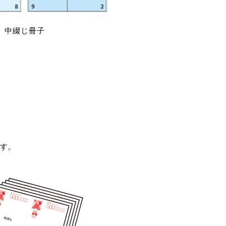
中綴じ冊子
ます。