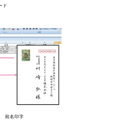
ード
宛名印字