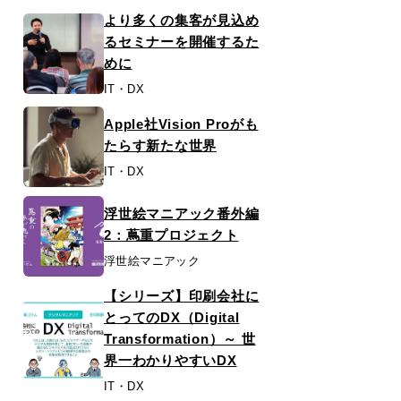
より多くの集客が見込め
るセミナーを開催するた
めに
IT・DX
Apple社Vision Proがも
たらす新たな世界
IT・DX
浮世絵マニアック番外編
2：蔦重プロジェクト
浮世絵マニアック
【シリーズ】印刷会社に
とってのDX（Digital
Transformation）～ 世
界一わかりやすいDX
IT・DX