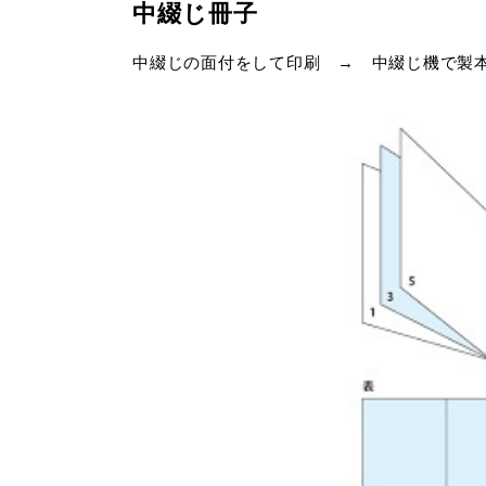
中綴じ冊子
中綴じの面付をして印刷 → 中綴じ機で製