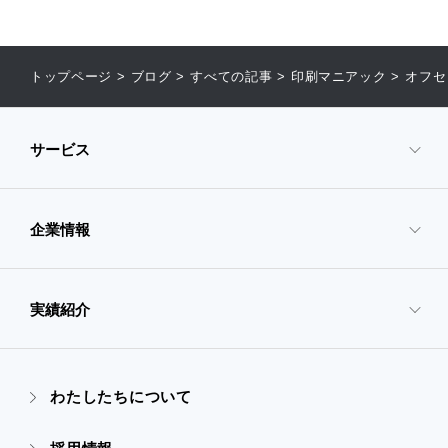
トップページ
>
ブログ
>
すべての記事
>
印刷マニアック
>
オフセ
サービス
企業情報
- サービスTOP
- 映像・動画制作
実績紹介
- 企業情報TOP
- ぎぞらーず
- ごあいさつ
わたしたちについて
- 実績紹介TOP
- デザイン