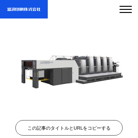
サービス
企業情報
- サービスTOP
- 映像・動画制作
実績紹介
- 企業情報TOP
- ぎぞらーず
- ごあいさつ
お問い合わせ・資料DL
- 実績紹介TOP
- デザイン
- 会社概要
この記事のタイトルとURLをコピーする
- すべての実績
わたしたちについて
- お問い合わせTOP