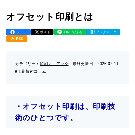
- 販促グッズ
- 設備一覧・沿革
採用情報
- 映像・動画制作
オフセット印刷とは
- お問い合わせ
- オンデマンド印刷
お知らせ
- アクセス
- ぎぞらーず
シェア
ポスト
LINEで送る
ブックマーク
- 工場見学のお問い合わせ
RSS
ブログ（印刷マニアック）
- 高精細印刷
- CSR活動
- デザイン
- 採用お問い合わせ
工場見学
カテゴリー：
印刷マニアック
最終更新日：
2026.02.11
- 販促グッズ
#印刷技術コラム
蔦重プロジェクト
- 資料ダウンロードTOP
個人情報保護方針
- オンデマンド印刷
- ぎぞらーず資料請求
サイトマップ
・オフセット印刷は、印刷技
- 高精細印刷
術のひとつです。