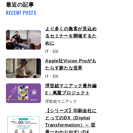
最近の記事
RECENT POSTS
より多くの集客が見込め
るセミナーを開催するた
めに
IT・DX
Apple社Vision Proがも
たらす新たな世界
IT・DX
浮世絵マニアック番外編
2：蔦重プロジェクト
浮世絵マニアック
【シリーズ】印刷会社に
とってのDX（Digital
Transformation）～ 世
界一わかりやすいDX