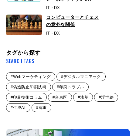
IT・DX
コンピューターとチェス
の意外な関係
IT・DX
タグから探す
SEARCH TAGS
#Webマーケティング
#デジタルマニアック
#偽造防止印刷技術
#印刷トラブル
#印刷技術コラム
#台東区
#浅草
#浮世絵
#生成AI
#蔦重