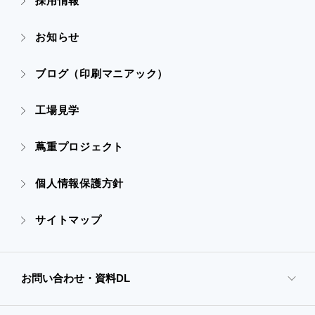
採用情報
- 会社概要
- すべての実績
お知らせ
- 販促グッズ
- 設備一覧・沿革
- 映像・動画制作
ブログ（印刷マニアック）
- オンデマンド印刷
- アクセス
- ぎぞらーず
工場見学
- 高精細印刷
- CSR活動
蔦重プロジェクト
- デザイン
個人情報保護方針
- 販促グッズ
サイトマップ
- オンデマンド印刷
お問い合わせ・資料DL
- 高精細印刷