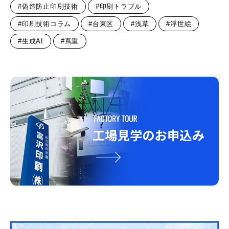
#偽造防止印刷技術
#印刷トラブル
#印刷技術コラム
#台東区
#浅草
#浮世絵
#生成AI
#蔦重