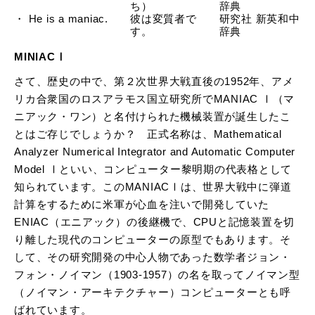
ち）
辞典
・ He is a maniac.
彼は変質者で
研究社 新英和中
す。
辞典
MINIACⅠ
さて、歴史の中で、第２次世界大戦直後の1952年、アメ
リカ合衆国のロスアラモス国立研究所でMANIAC Ⅰ（マ
ニアック・ワン）と名付けられた機械装置が誕生したこ
とはご存じでしょうか？ 正式名称は、Mathematical
Analyzer Numerical Integrator and Automatic Computer
Model Ⅰといい、コンピューター黎明期の代表格として
知られています。このMANIACⅠは、世界大戦中に弾道
計算をするために米軍が心血を注いで開発していた
ENIAC（エニアック）の後継機で、CPUと記憶装置を切
り離した現代のコンピューターの原型でもあります。そ
して、その研究開発の中心人物であった数学者ジョン・
フォン・ノイマン（1903-1957）の名を取ってノイマン型
（ノイマン・アーキテクチャー）コンピューターとも呼
ばれています。