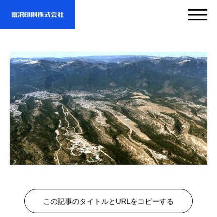
サービス
企業情報
- サービスTOP
- 映像・動画制作
実績紹介
- 企業情報TOP
- ぎぞらーず
- ごあいさつ
お問い合わせ・資料DL
- 実績紹介TOP
- デザイン
- 会社概要
この記事のタイトルとURLをコピーする
- すべての実績
わたしたちについて
- お問い合わせTOP