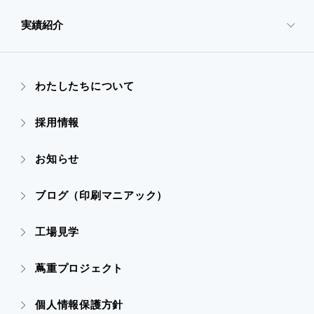
- 映像・動画制作
実績紹介
- 企業情報TOP
- ぎぞらーず
- ごあいさつ
わたしたちについて
- 実績紹介TOP
- デザイン
採用情報
- 会社概要
- すべての実績
お知らせ
- 販促グッズ
- 設備一覧・沿革
- 映像・動画制作
ブログ（印刷マニアック）
- オンデマンド印刷
- アクセス
- ぎぞらーず
工場見学
- 高精細印刷
- CSR活動
蔦重プロジェクト
- デザイン
個人情報保護方針