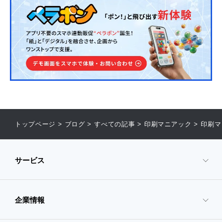
トップページ
>
ブログ
>
すべての記事
>
印刷マニアック
>
印刷マ
サービス
企業情報
- サービスTOP