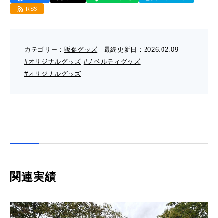
- 販促グッズ
RSS
- 設備一覧・沿革
採用情報
- 映像・動画制作
- お問い合わせ
- オンデマンド印刷
お知らせ
- アクセス
カテゴリー：
販促グッズ
最終更新日：
2026.02.09
- ぎぞらーず
- 工場見学のお問い合わせ
#オリジナルグッズ
#ノベルティグッズ
ブログ（印刷マニアック）
- 高精細印刷
#オリジナルグッズ
- CSR活動
- デザイン
- 採用お問い合わせ
工場見学
- 販促グッズ
蔦重プロジェクト
- 資料ダウンロードTOP
個人情報保護方針
- オンデマンド印刷
- ぎぞらーず資料請求
サイトマップ
関連実績
- 高精細印刷