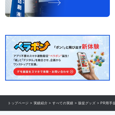
トップページ
>
実績紹介
>
すべての実績
>
販促グッズ
>
PR用手