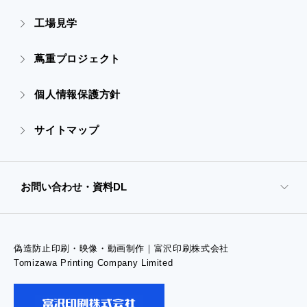
- オンデマンド印刷
- アクセス
- ぎぞらーず
工場見学
- 高精細印刷
- CSR活動
蔦重プロジェクト
- デザイン
個人情報保護方針
- 販促グッズ
サイトマップ
- オンデマンド印刷
お問い合わせ・資料DL
- 高精細印刷
偽造防止印刷・映像・動画制作｜富沢印刷株式会社
- お問い合わせTOP
Tomizawa Printing Company Limited
- お問い合わせ