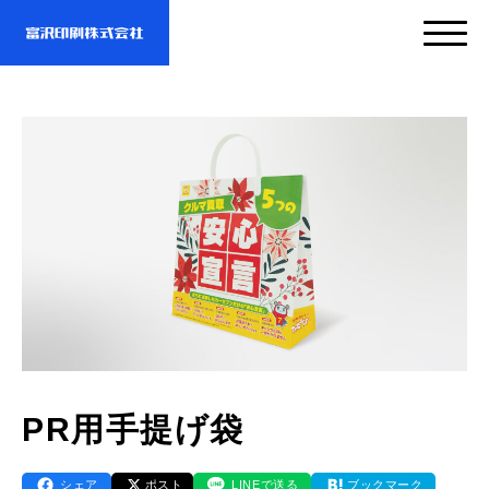
サービス
企業情報
- サービスTOP
- 映像・動画制作
実績紹介
- 企業情報TOP
- ぎぞらーず
- ごあいさつ
お問い合わせ・資料DL
- 実績紹介TOP
PR用手提げ袋
- デザイン
- 会社概要
- すべての実績
わたしたちについて
- お問い合わせTOP
シェア
ポスト
LINEで送る
ブックマーク