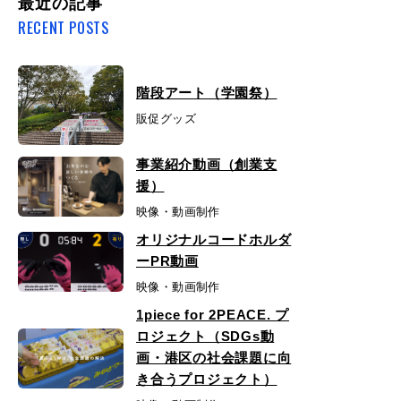
最近の記事
RECENT POSTS
階段アート（学園祭）
販促グッズ
事業紹介動画（創業支
援）
映像・動画制作
オリジナルコードホルダ
ーPR動画
映像・動画制作
1piece for 2PEACE. プ
ロジェクト（SDGs動
画・港区の社会課題に向
き合うプロジェクト）