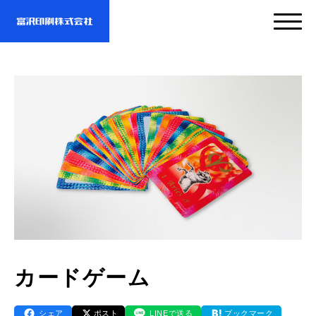
サービス
企業情報
- サービスTOP
- 映像・動画制作
実績紹介
- 企業情報TOP
- ぎぞらーず
- ごあいさつ
お問い合わせ・資料DL
- 実績紹介TOP
カードゲーム
- デザイン
- 会社概要
- すべての実績
わたしたちについて
- お問い合わせTOP
シェア
ポスト
LINEで送る
ブックマーク