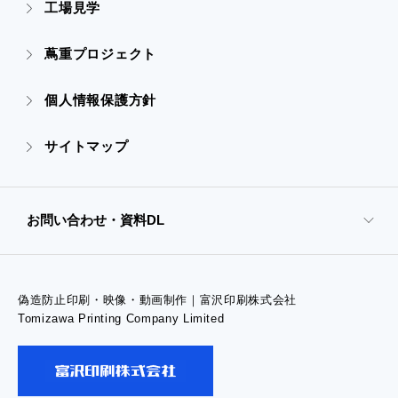
- ぎぞらーず
工場見学
- 高精細印刷
- CSR活動
蔦重プロジェクト
- デザイン
個人情報保護方針
- 販促グッズ
サイトマップ
- オンデマンド印刷
お問い合わせ・資料DL
- 高精細印刷
偽造防止印刷・映像・動画制作｜富沢印刷株式会社
- お問い合わせTOP
Tomizawa Printing Company Limited
- お問い合わせ