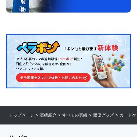
トップページ
>
実績紹介
>
すべての実績
>
販促グッズ
>
カードゲ