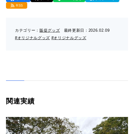
- 販促グッズ
RSS
- 設備一覧・沿革
採用情報
- 映像・動画制作
- お問い合わせ
- オンデマンド印刷
お知らせ
- アクセス
カテゴリー：
販促グッズ
最終更新日：
2026.02.09
- ぎぞらーず
- 工場見学のお問い合わせ
#オリジナルグッズ
#オリジナルグッズ
ブログ（印刷マニアック）
- 高精細印刷
- CSR活動
- デザイン
- 採用お問い合わせ
工場見学
- 販促グッズ
蔦重プロジェクト
- 資料ダウンロードTOP
個人情報保護方針
- オンデマンド印刷
- ぎぞらーず資料請求
関連実績
サイトマップ
- 高精細印刷