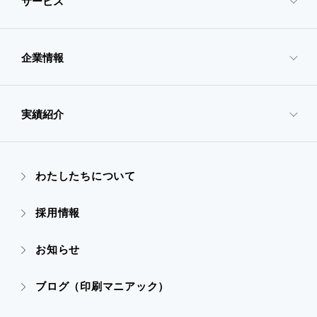
サービス
企業情報
- サービスTOP
- 映像・動画制作
実績紹介
- 企業情報TOP
- ぎぞらーず
- ごあいさつ
わたしたちについて
- 実績紹介TOP
- デザイン
採用情報
- 会社概要
- すべての実績
お知らせ
- 販促グッズ
- 設備一覧・沿革
- 映像・動画制作
ブログ（印刷マニアック）
- オンデマンド印刷
- アクセス