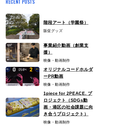
RECENT POSTS
階段アート（学園祭）
販促グッズ
事業紹介動画（創業支
援）
映像・動画制作
オリジナルコードホルダ
ーPR動画
映像・動画制作
1piece for 2PEACE. プ
ロジェクト（SDGs動
画・港区の社会課題に向
き合うプロジェクト）
映像・動画制作