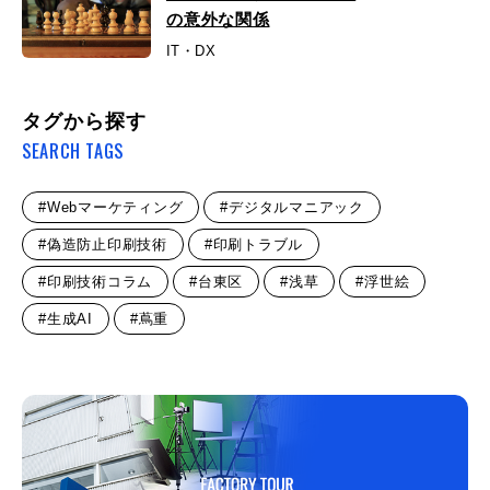
の意外な関係
IT・DX
タグから探す
SEARCH TAGS
#Webマーケティング
#デジタルマニアック
#偽造防止印刷技術
#印刷トラブル
#印刷技術コラム
#台東区
#浅草
#浮世絵
#生成AI
#蔦重