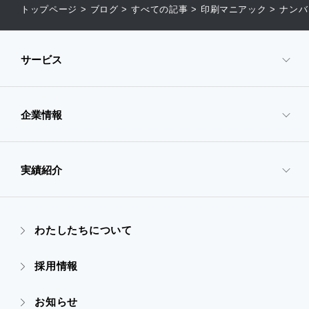
トップページ
>
ブログ
>
すべての記事
>
印刷マニアック
>
ナンバ
サービス
企業情報
- サービスTOP
- 映像・動画制作
実績紹介
- 企業情報TOP
- ぎぞらーず
- ごあいさつ
わたしたちについて
- 実績紹介TOP
- デザイン
採用情報
- 会社概要
- すべての実績
お知らせ
- 販促グッズ