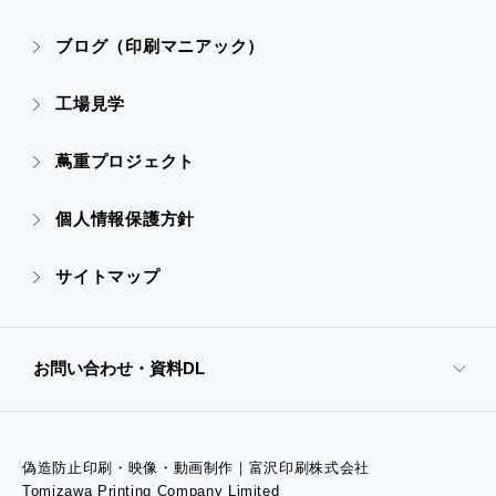
- 設備一覧・沿革
- 映像・動画制作
ブログ（印刷マニアック）
- オンデマンド印刷
- アクセス
- ぎぞらーず
工場見学
- 高精細印刷
- CSR活動
蔦重プロジェクト
- デザイン
個人情報保護方針
- 販促グッズ
サイトマップ
- オンデマンド印刷
お問い合わせ・資料DL
- 高精細印刷
偽造防止印刷・映像・動画制作｜富沢印刷株式会社
- お問い合わせTOP
Tomizawa Printing Company Limited