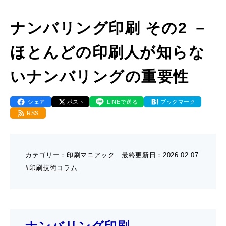
- 販促グッズ
- 設備一覧・沿革
採用情報
- 映像・動画制作
ナンバリング印刷 その2 －
- お問い合わせ
- オンデマンド印刷
お知らせ
- アクセス
ほとんどの印刷人が知らな
- ぎぞらーず
- 工場見学のお問い合わせ
ブログ（印刷マニアック）
- 高精細印刷
いナンバリングの重要性
- CSR活動
- デザイン
- 採用お問い合わせ
工場見学
シェア
ポスト
LINEで送る
ブックマーク
RSS
- 販促グッズ
蔦重プロジェクト
- 資料ダウンロードTOP
個人情報保護方針
- オンデマンド印刷
カテゴリー：
印刷マニアック
最終更新日：
2026.02.07
- ぎぞらーず資料請求
#印刷技術コラム
サイトマップ
- 高精細印刷