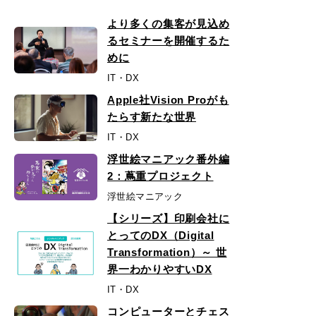
より多くの集客が見込め
るセミナーを開催するた
めに
IT・DX
Apple社Vision Proがも
たらす新たな世界
IT・DX
浮世絵マニアック番外編
2：蔦重プロジェクト
浮世絵マニアック
【シリーズ】印刷会社に
とってのDX（Digital
Transformation）～ 世
界一わかりやすいDX
IT・DX
コンピューターとチェス