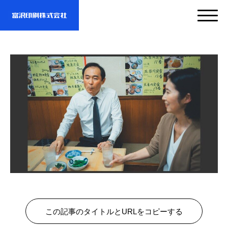
サービス
企業情報
- サービスTOP
- 映像・動画制作
実績紹介
- 企業情報TOP
- ぎぞらーず
- ごあいさつ
お問い合わせ・資料DL
- 実績紹介TOP
- デザイン
- 会社概要
この記事のタイトルとURLをコピーする
- すべての実績
わたしたちについて
- お問い合わせTOP