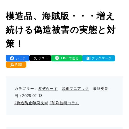
- 販促グッズ
- 設備一覧・沿革
採用情報
- 映像・動画制作
模造品、海賊版・・・増え
- お問い合わせ
- オンデマンド印刷
お知らせ
- アクセス
続ける偽造被害の実態と対
- ぎぞらーず
- 工場見学のお問い合わせ
ブログ（印刷マニアック）
- 高精細印刷
策！
- CSR活動
- デザイン
- 採用お問い合わせ
工場見学
シェア
ポスト
LINEで送る
ブックマーク
RSS
- 販促グッズ
蔦重プロジェクト
- 資料ダウンロードTOP
個人情報保護方針
- オンデマンド印刷
カテゴリー：
ぎぞらーず
印刷マニアック
最終更新
- ぎぞらーず資料請求
日：
2026.02.13
サイトマップ
#偽造防止印刷技術
#印刷技術コラム
- 高精細印刷