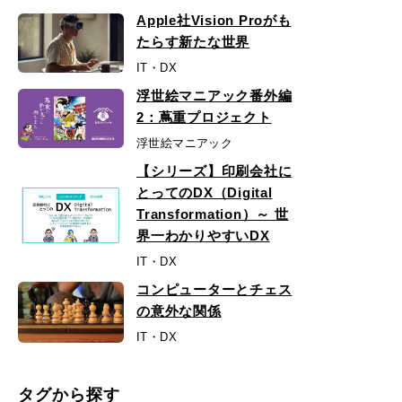
Apple社Vision Proがも
たらす新たな世界
IT・DX
浮世絵マニアック番外編
2：蔦重プロジェクト
浮世絵マニアック
【シリーズ】印刷会社に
とってのDX（Digital
Transformation）～ 世
界一わかりやすいDX
IT・DX
コンピューターとチェス
の意外な関係
IT・DX
タグから探す