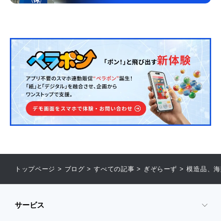
トップページ
>
ブログ
>
すべての記事
>
ぎぞらーず
>
模造品、海
サービス