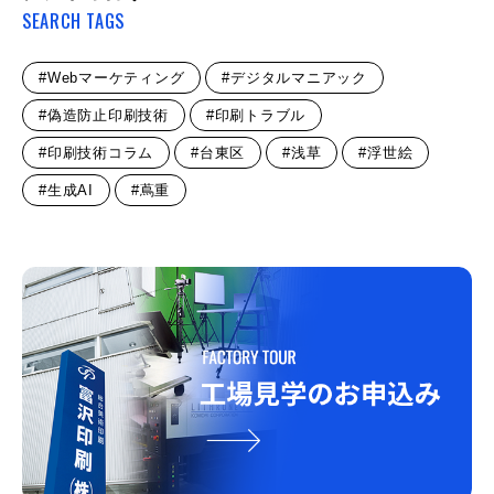
SEARCH TAGS
#Webマーケティング
#デジタルマニアック
#偽造防止印刷技術
#印刷トラブル
#印刷技術コラム
#台東区
#浅草
#浮世絵
#生成AI
#蔦重