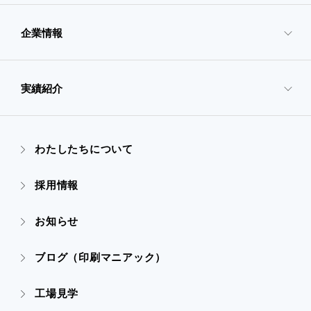
企業情報
- サービスTOP
- 映像・動画制作
実績紹介
- 企業情報TOP
- ぎぞらーず
- ごあいさつ
わたしたちについて
- 実績紹介TOP
- デザイン
採用情報
- 会社概要
- すべての実績
お知らせ
- 販促グッズ
- 設備一覧・沿革
- 映像・動画制作
ブログ（印刷マニアック）
- オンデマンド印刷
- アクセス
- ぎぞらーず
工場見学