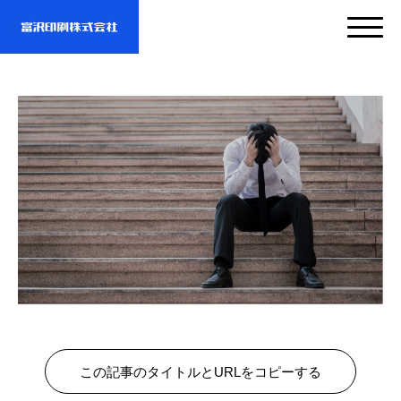
サービス
企業情報
- サービスTOP
- 映像・動画制作
実績紹介
- 企業情報TOP
- ぎぞらーず
- ごあいさつ
お問い合わせ・資料DL
- 実績紹介TOP
- デザイン
- 会社概要
この記事のタイトルとURLをコピーする
- すべての実績
わたしたちについて
- お問い合わせTOP